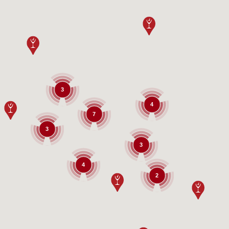
3
4
7
3
3
4
2