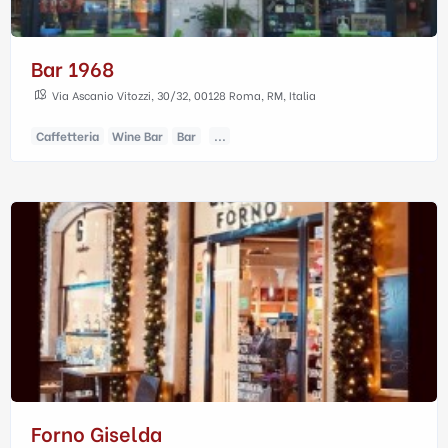
Bar 1968
Via Ascanio Vitozzi, 30/32, 00128 Roma, RM, Italia
Caffetteria
Wine Bar
Bar
...
Forno Giselda