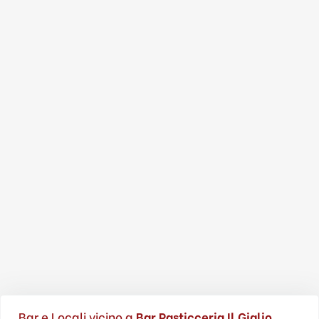
Bar e Locali vicino a
Bar Pasticceria Il Giglio