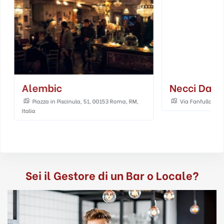
Alembic
Necci Dal 
Piazza in Piscinula, 51, 00153 Roma, RM,
Via Fanfulla da L
Italia
Sei il Gestore di un Bar o Locale?