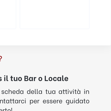
Via Tit
Accetta addii al celibato
Accetta addii al nubilato
Adatto ai
Accetta cene aziendali
...
...
Lounge Bar
American Bar
Risto Bar
Risto Bar
?
 il tuo Bar o Locale
 scheda della tua attività in
tattarci per essere guidato
erto!