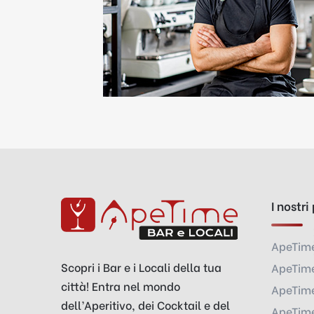
I nostri
ApeTim
Scopri i Bar e i Locali della tua
ApeTime
città! Entra nel mondo
ApeTime
dell’Aperitivo, dei Cocktail e del
ApeTime