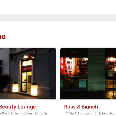
no
 & Bianch
Queen's Bar
. Sottocorno, 11, Milano, MI, Italia
Via Giosuè Carducci, 36, Milano, MI