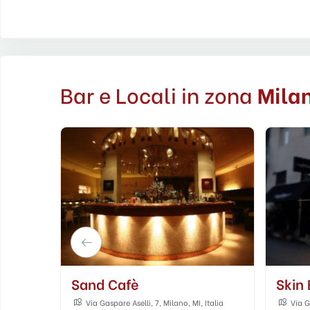
Bar e Locali in zona
Mila
Skin Beauty Lounge
Ross
Italia
Via Goffredo Sigieri, 4, Milano, MI, Italia
Via P