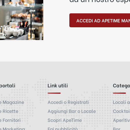
ACCEDI AD APETIME MA
 portali
Link utili
Catego
e Magazine
Accedi o Registrati
Locali a
 Ricette
Aggiungi Bar o Locale
Cocktai
 Fornitori
Scopri ApeTime
Aperiti
 Marketing
Fai pubblicità
Bar