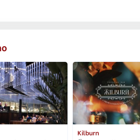
no
Kilburn
Tizzy's N.y. Bar