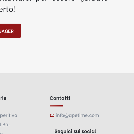
erto!
NAGER
rie
Contatti
peritivo
info@apetime.com
l Bar
Seguici sui social
vo