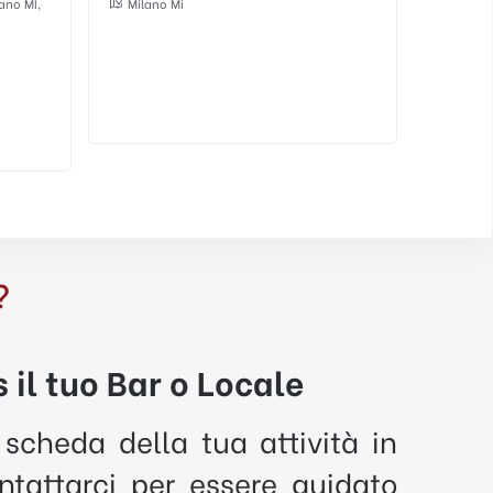
Ripa di Porta Ticinese, 43, 20143 Milano,
Milano MI, Italia
Al chiuso
All'aperto
Alternativo
Bar
Cocktail Bar
?
 il tuo Bar o Locale
 scheda della tua attività in
tattarci per essere guidato