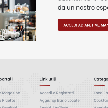
da un nostro esp
ACCEDI AD APETIME MA
 portali
Link utili
Catego
e Magazine
Accedi o Registrati
Locali a
 Ricette
Aggiungi Bar o Locale
Cocktai
 Fornitori
Scopri ApeTime
Aperiti