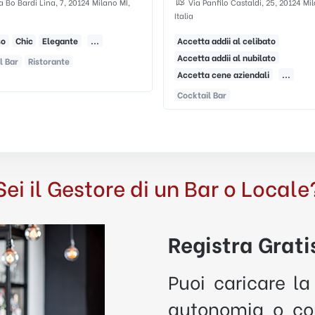
Via Panfilo Castaldi, 25, 20124 Milano MI,
Milano Mi
Italia
Accetta addii al celibato
Accetta addii al nubilato
Accetta cene aziendali
...
Cocktail Bar
Sei il Gestore di un Bar o Locale
Registra Gratis
Puoi caricare la
autonomia o con