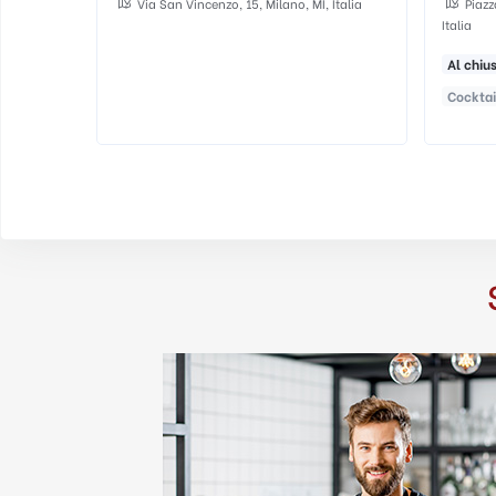
Milano, MI, Italia
Piazza Bo Bardi Lina, 7, 20124 Milano MI,
Italia
Al chiuso
Chic
Elegante
...
Cocktail Bar
Ristorante