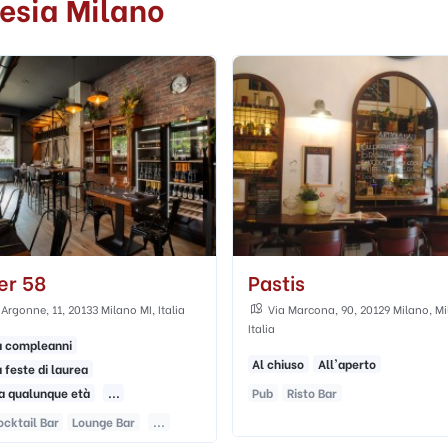
sia Milano
stis
Unionclub
ia Marcona, 90, 20129 Milano, Milano MI,
Via Moretto da Brescia, 36, Mi
a
Italia
chiuso
All'aperto
Al chiuso
All'aperto
Risto Bar
Cocktail Bar
Pub