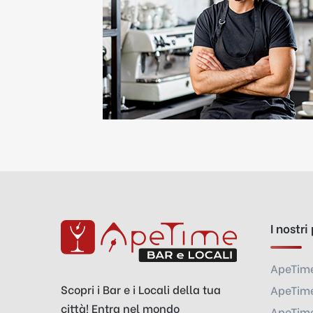
I nostri
ApeTim
Scopri i Bar e i Locali della tua
ApeTime
città! Entra nel mondo
ApeTime