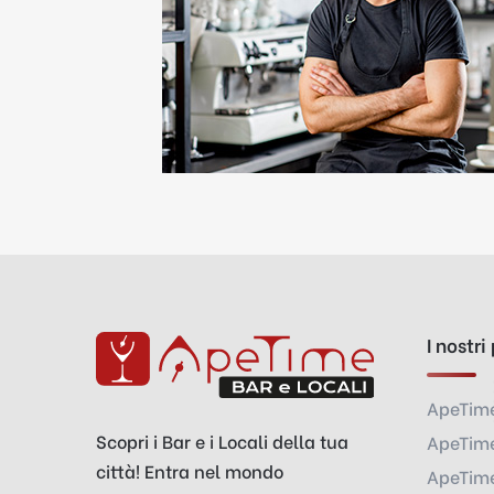
I nostri
ApeTim
Scopri i Bar e i Locali della tua
ApeTime
città! Entra nel mondo
ApeTime