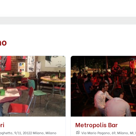
no
opolis Bar
Tannico Wine Bar
ario Pagano, 69, Milano, MI, Italia
Via Savona, 17, 20144 Milano, Mil