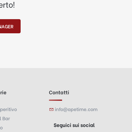
erto!
NAGER
rie
Contatti
peritivo
info@apetime.com
l Bar
Seguici sui social
vo