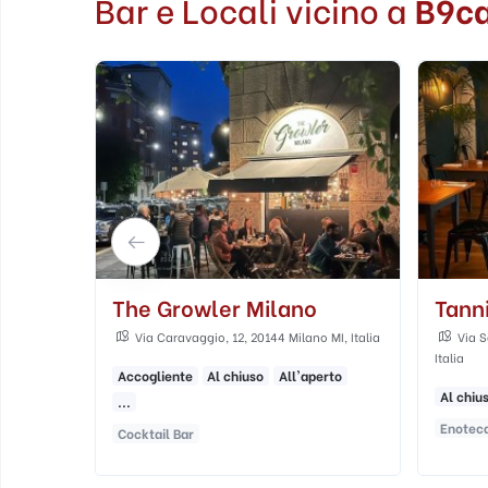
Bar e Locali vicino a
B9c
Tannico Wine Bar
God 
MI, Italia
Via Savona, 17, 20144 Milano, Milano MI,
Via T
Italia
erto
Al chiu
Al chiuso
All'aperto
Cocktai
Enoteca