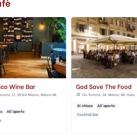
afè
Save The Food
Bar 43
ortona, 34, Milano, MI, Italia
Viale Coni Zugna, 43, Milano, MI, I
so
All'aperto
l Bar