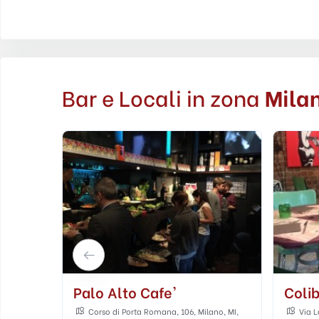
Bar e Locali in zona
Mila
Colibri
Metr
ano, MI,
Via Laghetto, 9/11, 20122 Milano, Milano
Via M