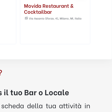
Surfer's Garden
Vapor
Surfer's Garden, Piazza Caduti del Lavoro,
Via Me
5, 20141 Milano, Milano MI, Italia
Italia
Adatto ai
Al chiuso
All'aperto
...
Bar
Lounge Bar
Caffette
?
 il tuo Bar o Locale
 scheda della tua attività in