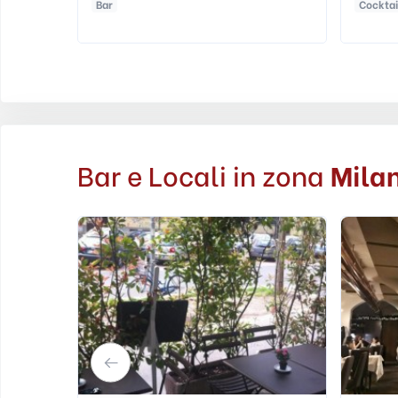
Cocktail Bar
Lounge Bar
Risto Bar
...
Risto B
Bar e Locali in zona
Mila