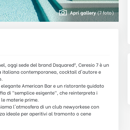
Apri gallery
(7 foto)
nel, oggi sede del brand Dsquared², Ceresio 7 è un
a italiana contemporanea, cocktail d'autore e
o.
n elegante American Bar e un ristorante guidato
ofia di "semplice esigente", che reinterpreta i
r le materie prime.
chiama l'atmosfera di un club newyorkese con
zza ideale per aperitivi al tramonto o cene