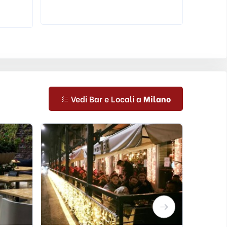
Caffette
Wine Bar
Enoteca
Vedi Bar e Locali a
Milano