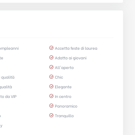
ompleanni
Accetta feste di laurea
te
Adatto ai giovani
All'aperto
i qualità
Chic
qualità
Elegante
to da VIP
In centro
Panoramico
o
Tranquillo
ly