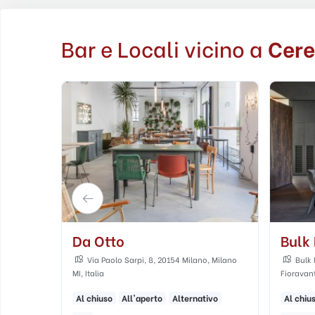
Bar e Locali vicino a
Cere
Bulk Mixology Bar
Cost
Mila
, Milano
Bulk Mixology Food Bar, Via Aristotile
Fioravanti, 4, 20154 Milano, MI, Italia
Via T
ivo
Al chiuso
All'aperto
Elegante
...
Adatto 