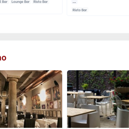
ar
no