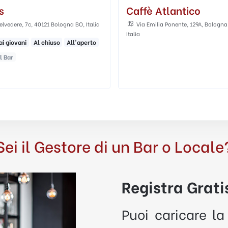
 Atlantico
L'altro Spazio
milia Ponente, 129A, Bologna, BO,
Via Nazario Sauro, 24f, Bologna, B
Bar
Cocktail Bar
Sei il Gestore di un Bar o Locale
Registra Gratis
Puoi caricare la