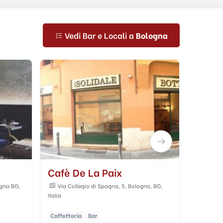
Vedi Bar e Locali a
Bologna
Mia Cantina
Cafe 
a, BO,
Via Saragozza, 43a, Bologna, BO, Italia
Piazza
Al chiuso
All'aperto
Caffette
Wine Bar