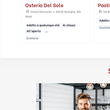
Pastis
Caffè
na, BO,
Via Belvedere, 7c, 40121 Bologna BO, Italia
Via E
Italia
Adatto ai giovani
Al chiuso
All'aperto
so
Cocktail Bar