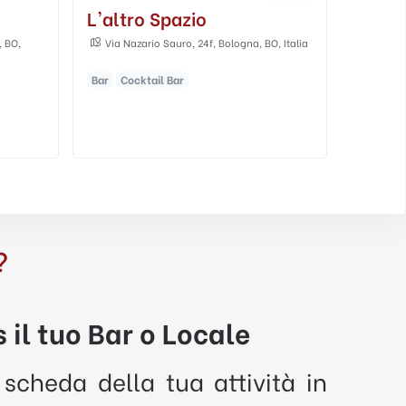
Swine Food
Cafe 
O, Italia
Via Righi Augusto, 24
Piazza
Caffette
?
 il tuo Bar o Locale
 scheda della tua attività in