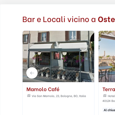
Bar e Locali vicino a
Oste
Terrazza Mattuiani
Cabo
, Italia
Hotel Touring Bologna, Via dè Mattuiani, 1,
Piazz
40124 Bologna, BO, Italia
Italia
Al chiuso
All'aperto
Panoramico
Caffett