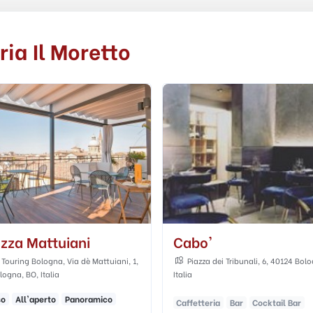
ria Il Moretto
'
Cafè De La Paix
a dei Tribunali, 6, 40124 Bologna BO,
Via Collegio di Spagna, 5, Bologn
Italia
eria
Bar
Cocktail Bar
Caffetteria
Bar