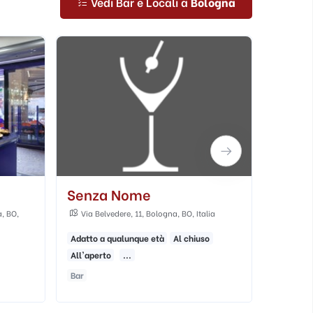
Vedi Bar e Locali a
Bologna
Pastis
Altro
lia
Via Belvedere, 7c, 40121 Bologna BO, Italia
Mercat
Bologna, B
o
Adatto ai giovani
Al chiuso
All'aperto
Cocktail Bar