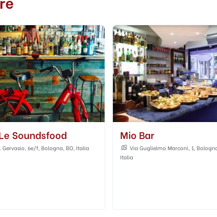
re
Bar
Senza Nome
uglielmo Marconi, 1, Bologna, BO,
Via Belvedere, 11, Bologna, BO, Ita
Adatto a qualunque età
Al chius
All'aperto
...
Bar