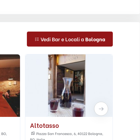
Vedi Bar e Locali a
Bologna
Nu Lounge Bar
Mamo
ologna,
NU Lounge Bar, Via de' Musei, Bologna,
Via Sa
BO, Italia