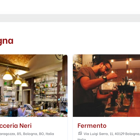
gna
ento
Altotasso
uigi Serra, 11, 40129 Bologna, BO,
Piazza San Francesco, 6, 40122 B
BO, Italia