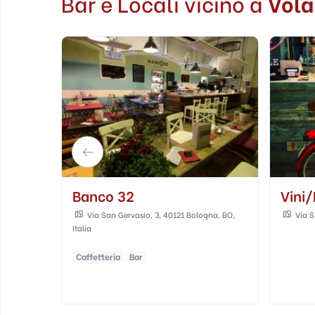
Bar e Locali vicino a
Vola
Vini/le Soundsfood
Mio 
na, BO,
Via S. Gervasio, 6e/f, Bologna, BO, Italia
Via G
Italia