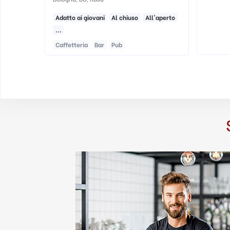
l'aperto
Caffett