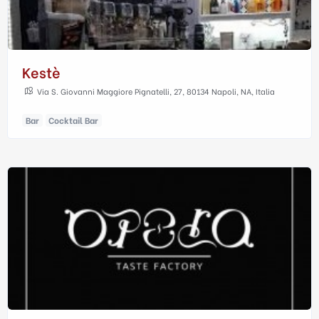
Kestè
Via S. Giovanni Maggiore Pignatelli, 27, 80134 Napoli, NA, Italia
Bar
Cocktail Bar