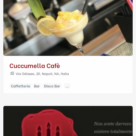
Cuccumella Cafè
Via Odissea, 20, Napoli, NA, Italia
Caffetteria
Bar
Disco Bar
...