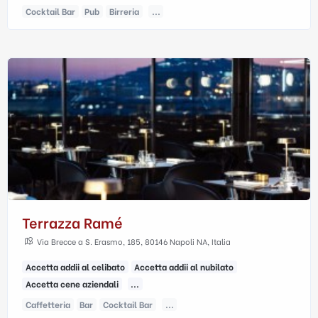
Cocktail Bar
Pub
Birreria
...
Terrazza Ramé
Via Brecce a S. Erasmo, 185, 80146 Napoli NA, Italia
Accetta addii al celibato
Accetta addii al nubilato
Accetta cene aziendali
...
Caffetteria
Bar
Cocktail Bar
...