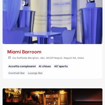
Miami Barroom
Via Raffaele Morghen, 68c, 80129 Napoli, Napoli NA, Italia
Accetta compleanni
Al chiuso
All'aperto
Cocktail Bar
Lounge Bar