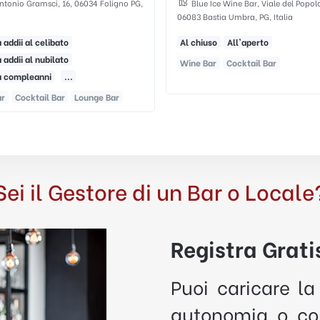
Ice Wine Bar, Viale del Popolo, 33,
Piazza Don Annibale Valigi, 9, Per
tia Umbra, PG, Italia
Italia
so
All'aperto
Al chiuso
All'aperto
ar
Cocktail Bar
Caffetteria
Bar
Sei il Gestore di un Bar o Locale
Registra Gratis
Puoi caricare la
autonomia o con