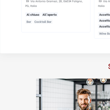
Foligno,
Via Antonio Gramsci, 16, 06034 Foligno PG,
Blue 
Italia
06083 Bas
Accetta addii al celibato
Al chiu
Accetta addii al nubilato
Wine B
Accetta compleanni
...
Wine Bar
Cocktail Bar
Lounge Bar