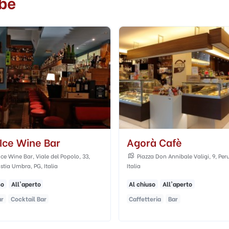
be
à Cafè
L'officina
a Don Annibale Valigi, 9, Perugia, PG,
Borgo XX Giugno, 56, 06121 Perug
Italia
so
All'aperto
Adatto a qualunque età
eria
Bar
Caffetteria
Bar