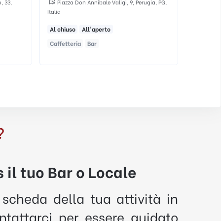
ugia, PG,
Bar Pianegiani, Corso Camillo Benso
Borgo 
Conte di Cavour, 40, 06059 Todi, PG, Italia
Italia
Al chiuso
All'aperto
Adatto a
Bar
Gelateria
Caffette
?
 il tuo Bar o Locale
 scheda della tua attività in
tattarci per essere guidato