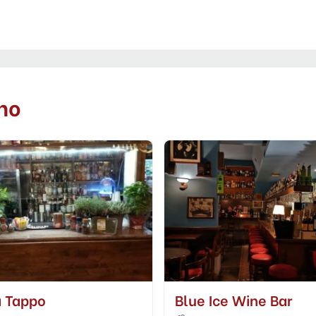
no
 Ice Wine Bar
Agorà Cafè