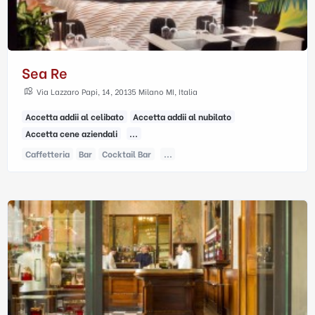
Sea Re
Via Lazzaro Papi, 14, 20135 Milano MI, Italia
Accetta addii al celibato
Accetta addii al nubilato
Accetta cene aziendali
...
Caffetteria
Bar
Cocktail Bar
...