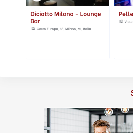
t &
Diciotto Milano - Lounge
Pell
Bar
Viale
talia
Corso Europa, 18, Milano, MI, Italia