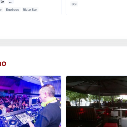
rto
...
Bar
ar
Enoteca
Risto Bar
no