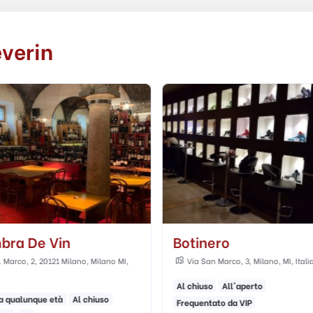
everin
bra De Vin
Botinero
. Marco, 2, 20121 Milano, Milano MI,
Via San Marco, 3, Milano, MI, Itali
Al chiuso
All'aperto
a qualunque età
Al chiuso
Frequentato da VIP