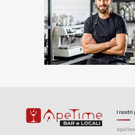
I nostri
ApeTim