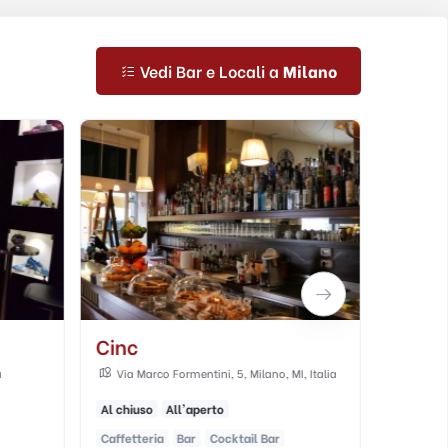
Vedi Bar e Locali a
Milano
Cinc
Noor
a
Via Marco Formentini, 5, Milano, MI, Italia
Via S. 
Al chiuso
All'aperto
Caffetteria
Bar
Cocktail Bar