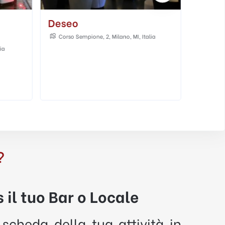
Deseo
Spritz
Corso Sempione, 2, Milano, MI, Italia
Via Sa
lia
Al chius
America
?
 il tuo Bar o Locale
 scheda della tua attività in