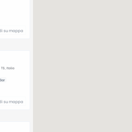
di su mappa
 TS, Italia
Bar
di su mappa