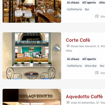
Al chiuso
All'aperto
Alte
Caffetteria
Bar
Ve
Corte Cafè
Piazza San Giovanni, 5, 3412
Italia
Al chiuso
All'aperto
Caffetteria
Wine Bar
Bar
Ve
Aqvedotto Caffè
Viale XX Settembre, 37, Tries