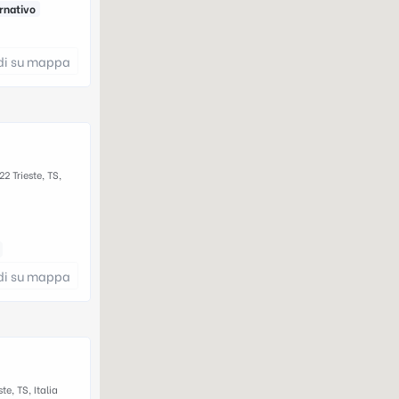
rnativo
di su mappa
2 Trieste, TS,
di su mappa
te, TS, Italia