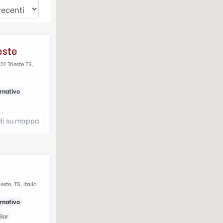
este
22 Trieste TS,
rnativo
di su mappa
este, TS, Italia
rnativo
Bar