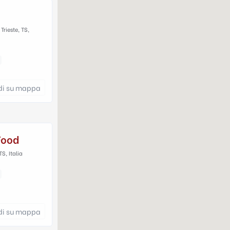
rieste, TS,
di su mappa
Food
TS, Italia
di su mappa