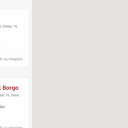
 Trieste, TS,
di su mappa
l Borgo
te, TS, Italia
Bar
di su mappa