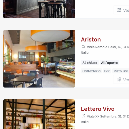
Ve
Ariston
Viale Romolo Gessi, 16, 34123
Italia
Al chiuso
All'aperto
Caffetteria
Bar
Risto Bar
Ve
Lettera Viva
Viale XX Settembre, 31, 3412
Italia