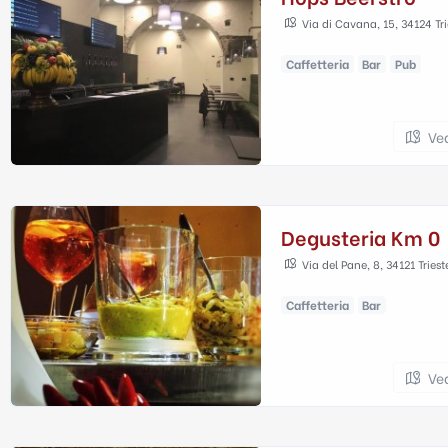
Via di Cavana, 15, 34124 Trie
Caffetteria
Bar
Pub
Ve
Degusteria Km 0
Via del Pane, 8, 34121 Trieste
Caffetteria
Bar
Ve