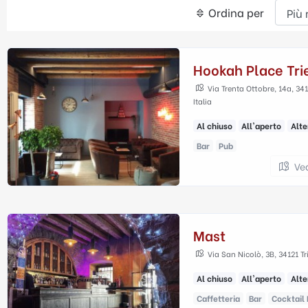
Ordina per
Hookah Place Tri
Via Trenta Ottobre, 14a, 341
Italia
Al chiuso
All'aperto
Alte
Bar
Pub
Ve
Mast
Via San Nicolò, 3B, 34121 Tri
Al chiuso
All'aperto
Alte
Caffetteria
Bar
Cocktail 