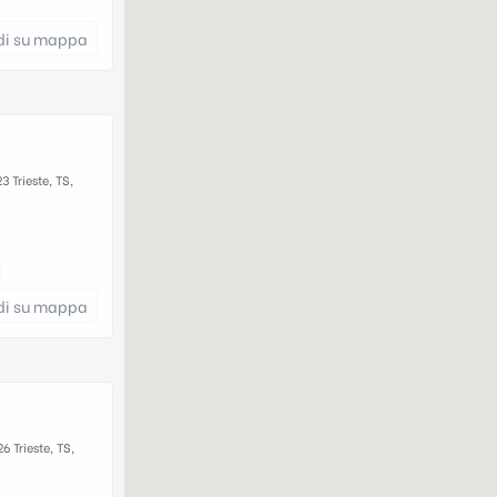
di su mappa
 Trieste, TS,
di su mappa
6 Trieste, TS,