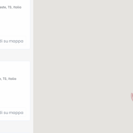
ste, TS, Italia
di su mappa
, TS, Italia
di su mappa