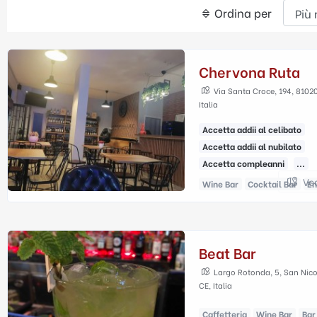
Ordina per
Chervona Ruta
Via Santa Croce, 194, 8102
Italia
Accetta addii al celibato
Accetta addii al nubilato
Accetta compleanni
...
Ve
Wine Bar
Cocktail Bar
En
Beat Bar
Largo Rotonda, 5, San Nico
CE, Italia
Caffetteria
Wine Bar
Bar