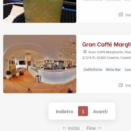
Ve
Gran Caffé Margh
Gran Caffé Margherita, Pia
2/3/4/5, 81100 Caserta, Caserta
Caffetteria
Wine Bar
Lou
Ve
Indietro
1
Avanti
Inizio
Fine