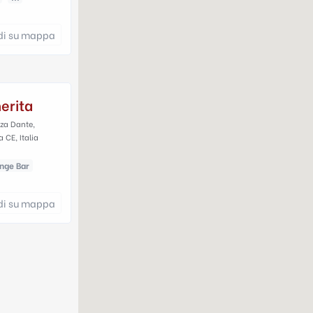
di su mappa
erita
zza Dante,
 CE, Italia
nge Bar
di su mappa