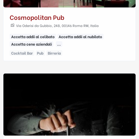
Cosmopolitan Pub
Via Oderisi da Gubbio, 248, 00146 Roma RM, Italia
Accetta addii al celibato
Accetta addii al nubilato
Accetta cene aziendali
...
Cocktail Bar
Pub
Birreria