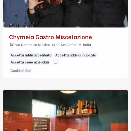
Chymeia Gastro Miscelazione
Via Domenico Millelire, 13, 00136 Roma RM, Italia
Accetta addii al celibato
Accetta addii al nubilato
Accetta cene aziendali
...
Cocktail Bar