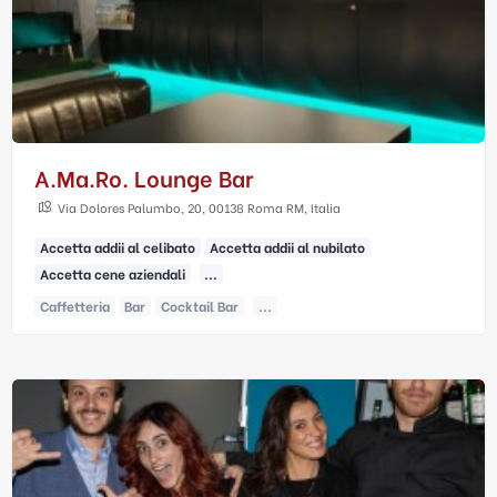
A.ma.ro. Lounge Bar
Via Dolores Palumbo, 20, 00138 Roma RM, Italia
Accetta addii al celibato
Accetta addii al nubilato
Accetta cene aziendali
...
Caffetteria
Bar
Cocktail Bar
...