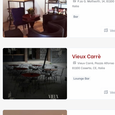
P.za G. Matteotti, 14, 81100
Italia
Bar
Ve
Vieux Carrè
Vieux Carrè, Piazza Alfonso
81100 Caserta, CE, Italia
Lounge Bar
Ve