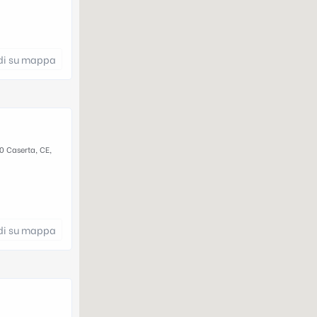
di su mappa
0 Caserta, CE,
di su mappa