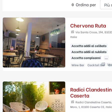
Ordina per
Chervona Ruta
Via Santa Croce, 194, 8102
Italia
Accetta addii al celibato
Accetta addii al nubilato
Accetta compleanni
...
Ve
Wine Bar
Cocktail Bar
En
Radici Clandesti
Caserta
Radici Clandestine Caserta,
Moro, 1, 81100 Caserta CE, Itali