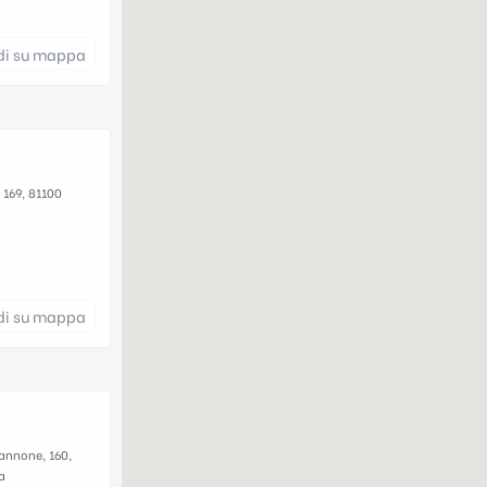
di su mappa
 169, 81100
di su mappa
iannone, 160,
a