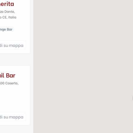
erita
zza Dante,
 CE, Italia
nge Bar
di su mappa
il Bar
100 Caserta,
di su mappa