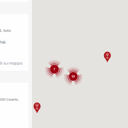
, Italia
Pub
di su mappa
7
16
1100 Caserta,