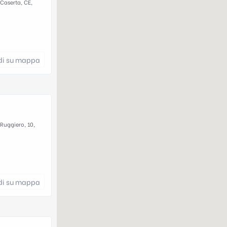
 Caserta, CE,
di su mappa
 Ruggiero, 10,
di su mappa