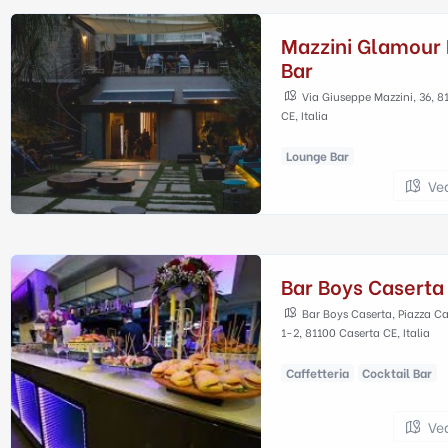
Mazzini Glamour
Bar
Via Giuseppe Mazzini, 36, 8
CE, Italia
Lounge Bar
Ve
Bar Boys Caserta
Bar Boys Caserta, Piazza C
1-2, 81100 Caserta CE, Italia
Caffetteria
Cocktail Bar
Ve