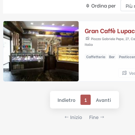
Ordina per
Gran Caffè Lupac
Piazza Gabriele Pepe, 27, 
Italia
Caffetteria
Bar
Pasticcer
Ve
Indietro
1
Avanti
Inizio
Fine